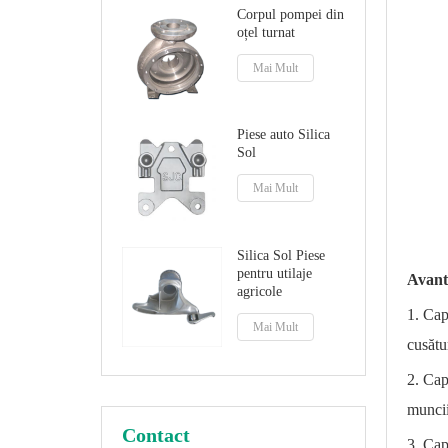
Corpul pompei din
oțel turnat
Mai Mult
Piese auto Silica
Sol
Mai Mult
Silica Sol Piese
pentru utilaje
Avanta
agricole
1. Cap
Mai Mult
cusătu
2. Cap
muncii
Contact
3. Cap