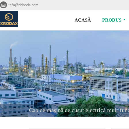

info@ddboda.com
ACASĂ
PRODUS
Cap de mașină de cusut electrică multifun