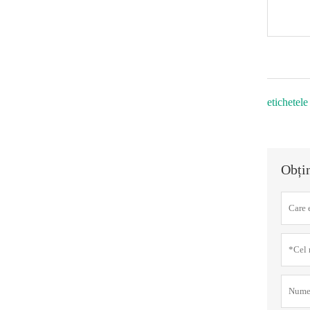
etichetele
Obți