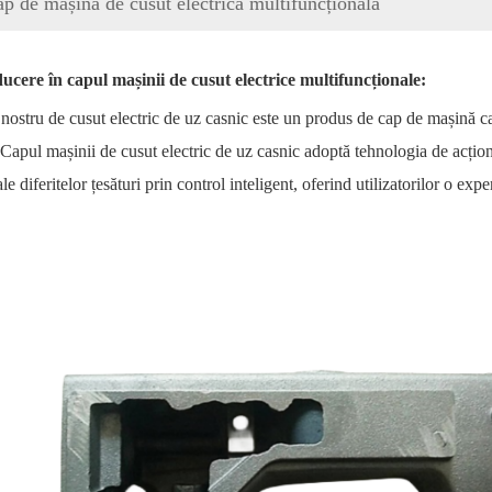
p de mașină de cusut electrică multifuncțională
ucere în capul mașinii de cusut electrice multifuncționale:
nostru de cusut electric de uz casnic este un produs de cap de mașină car
 Capul mașinii de cusut electric de uz casnic adoptă tehnologia de acțio
ale diferitelor țesături prin control inteligent, oferind utilizatorilor o ex