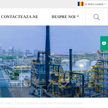
în limba română

CONTACTEAZA-NE
DESPRE NOI

 de cusut
>
Cap de mașină de cusut electrică multifuncțională