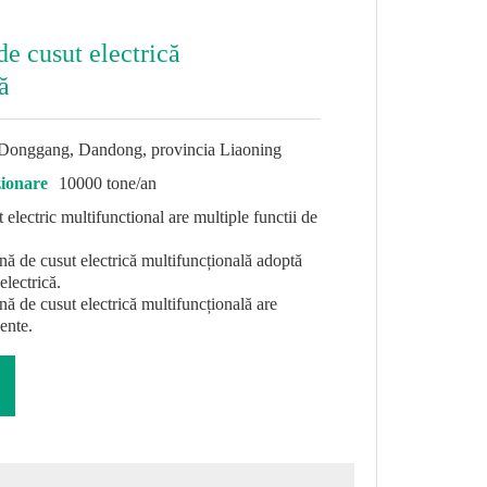
e cusut electrică
ă
Donggang, Dandong, provincia Liaoning
zionare
10000 tone/an
 electric multifunctional are multiple functii de
nă de cusut electrică multifuncțională adoptă
electrică.
ă de cusut electrică multifuncțională are
gente.