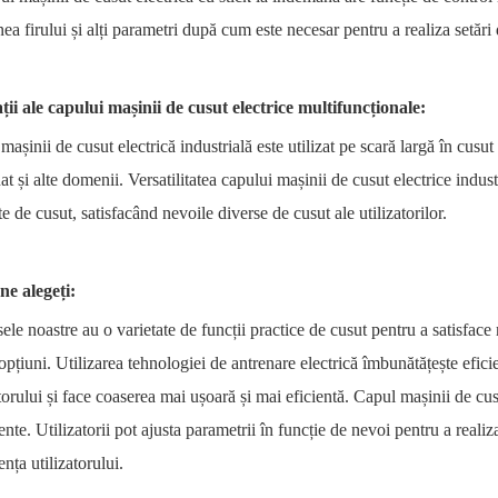
nea firului și alți parametri după cum este necesar pentru a realiza setări
ții ale capului mașinii de cusut electrice multifuncționale:
mașinii de cusut electrică industrială este utilizat pe scară largă în cus
at și alte domenii. Versatilitatea capului mașinii de cusut electrice industri
te de cusut, satisfacând nevoile diverse de cusut ale utilizatorilor.
ne alegeți:
ele noastre au o varietate de funcții practice de cusut pentru a satisface ne
opțiuni. Utilizarea tehnologiei de antrenare electrică îmbunătățește efic
atorului și face coaserea mai ușoară și mai eficientă. Capul mașinii de cusu
gente. Utilizatorii pot ajusta parametrii în funcție de nevoi pentru a reali
ența utilizatorului.