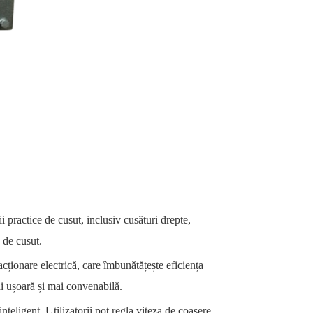
i practice de cusut, inclusiv cusături drepte,
e de cusut.
cționare electrică, care îmbunătățește eficiența
ai ușoară și mai convenabilă.
nteligent. Utilizatorii pot regla viteza de coasere,