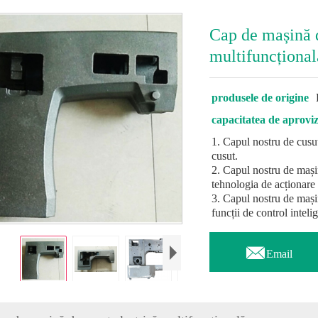
Cap de mașină d
multifuncțional
produsele de origine
capacitatea de aprovi
1. Capul nostru de cusut
cusut.
2. Capul nostru de mași
tehnologia de acționare 
3. Capul nostru de mașin
funcții de control inteli

Email