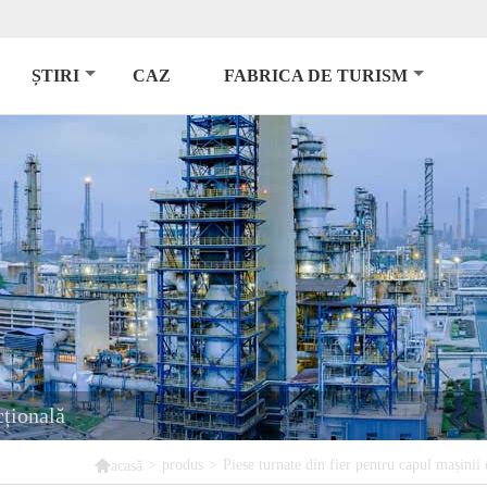
ȘTIRI
CAZ
FABRICA DE TURISM
cțională

>
produs
>
Piese turnate din fier pentru capul mașinii
acasă