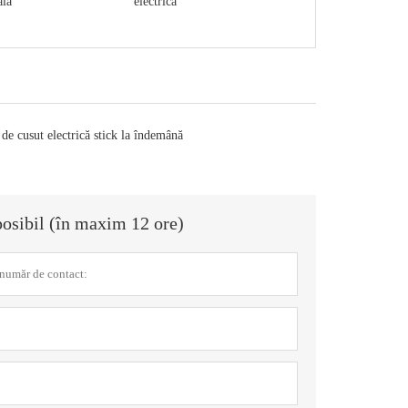
ală
electrică
de cusut electrică stick la îndemână
posibil (în maxim 12 ore)