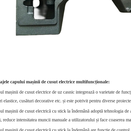
jele capului mașinii de cusut electrice multifuncționale:
ul mașinii de cusut electrice de uz casnic integrează o varietate de funcți
ri elastice, cusături decorative etc. și este potrivit pentru diverse proiect
ul mașinii de cusut electrică cu stick la îndemână adoptă tehnologia de a
, reduce intensitatea muncii manuale a utilizatorului și face coaserea m
ul mașinii de cusut electrică cu stick la îndemână are funcție de control i