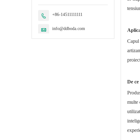
tensiu
+86-14511111111

info@ddboda.com

Aplica
Capul 
artizan
proiec
De ce 
Produs
multe 
utiliz
inteli
experi